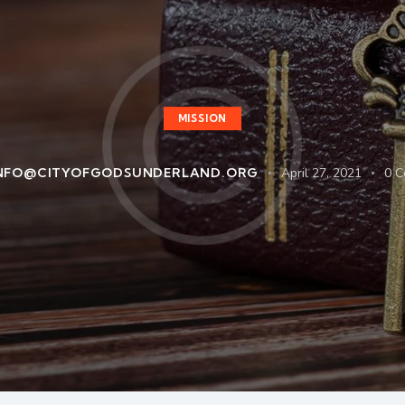
MISSION
NFO@CITYOFGODSUNDERLAND.ORG
April 27, 2021
0
C