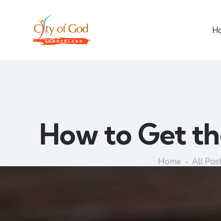
H
How to Get th
Home
All Pos