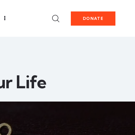
DONATE
r Life