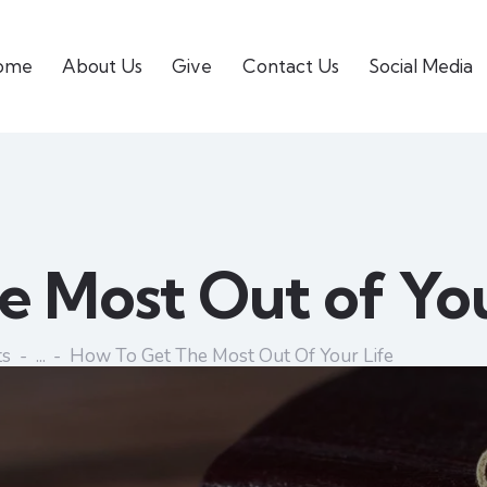
ome
About Us
Give
Contact Us
Social Media
e Most Out of You
ts
...
How To Get The Most Out Of Your Life